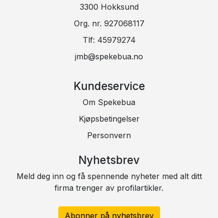
3300 Hokksund
Org. nr. 927068117
Tlf:
45979274
jmb@spekebua.no
Kundeservice
Om Spekebua
Kjøpsbetingelser
Personvern
Nyhetsbrev
Meld deg inn og få spennende nyheter med alt ditt
firma trenger av profilartikler.
Abonner på nyhetsbrev