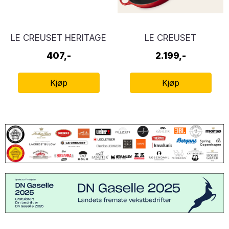
LE CREUSET HERITAGE
LE CREUSET
ILDFAST FORM
SIGNATUR
407,-
2.199,-
STØPEJERN
STEKEPANNE 28CM
Kjøp
Kjøp