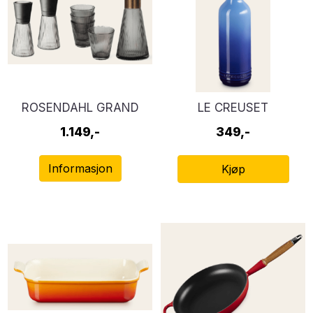
ROSENDAHL GRAND
LE CREUSET
CRU NOUVEAU
SIGNATURE
1.149,-
349,-
PAKKELØSNING
OLJEFLASKE STENTØY
Informasjon
Kjøp