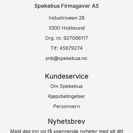
Spekebua Firmagaver AS
Industriveien 28
3300 Hokksund
Org. nr. 927068117
Tlf:
45979274
jmb@spekebua.no
Kundeservice
Om Spekebua
Kjøpsbetingelser
Personvern
Nyhetsbrev
Meld deg inn og få spennende nyheter med alt ditt